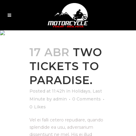
EUROPE TAG
17 ABR
TWO
TICKETS TO
PARADISE.
Posted at 11:42h
in
Holidays
,
Last
Minute
by
admin
0 Comments
0
Likes
Vel ei falli cetero repudiare, quando
splendide ea usu, adversarium
dissentiunt ne mel. His ei illud