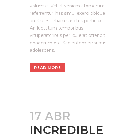
volumus. Vel et veniam atomorum
referrentur, has simul exerci tibique
an. Cu est etiam sanctus pertinax.
An luptatum temporibus
vituperatoribus per, cu erat offendit
phaedrum est. Sapientem erroribus
adolescens...
READ MORE
17 ABR
INCREDIBLE