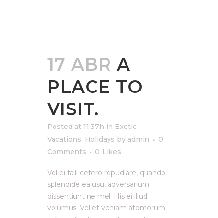
17 ABR
A
PLACE TO
VISIT.
Posted at 11:37h
in
Exotic
Vacations
,
Holidays
by
admin
0
Comments
0
Likes
Vel ei falli cetero repudiare, quando
splendide ea usu, adversarium
dissentiunt ne mel. His ei illud
volumus. Vel et veniam atomorum