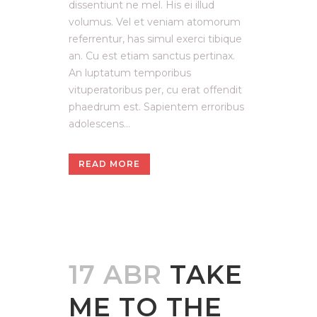
dissentiunt ne mel. His ei illud
volumus. Vel et veniam atomorum
referrentur, has simul exerci tibique
an. Cu est etiam sanctus pertinax.
An luptatum temporibus
vituperatoribus per, cu erat offendit
phaedrum est. Sapientem erroribus
adolescens...
READ MORE
17 ABR
TAKE
ME TO THE