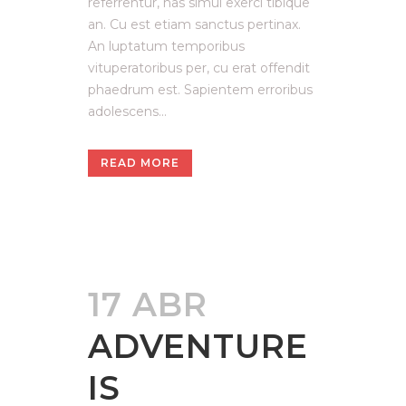
referrentur, has simul exerci tibique
an. Cu est etiam sanctus pertinax.
An luptatum temporibus
vituperatoribus per, cu erat offendit
phaedrum est. Sapientem erroribus
adolescens...
READ MORE
17 ABR
ADVENTURE
IS