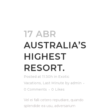
17 ABR
AUSTRALIA’S
HIGHEST
RESORT.
Posted at 11:30h
in
Exotic
Vacations
,
Last Minute
by
admin
0 Comments
0
Likes
Vel ei falli cetero repudiare, quando
splendide ea usu, adversarium