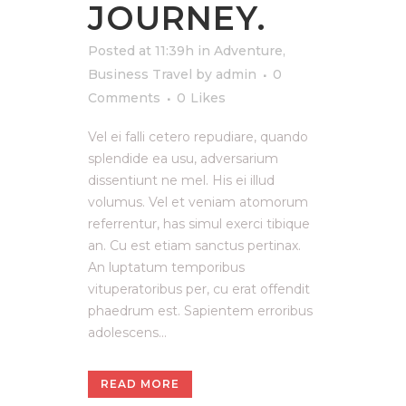
JOURNEY.
Posted at 11:39h
in
Adventure
,
Business Travel
by
admin
0
Comments
0
Likes
Vel ei falli cetero repudiare, quando
splendide ea usu, adversarium
dissentiunt ne mel. His ei illud
volumus. Vel et veniam atomorum
referrentur, has simul exerci tibique
an. Cu est etiam sanctus pertinax.
An luptatum temporibus
vituperatoribus per, cu erat offendit
phaedrum est. Sapientem erroribus
adolescens...
READ MORE